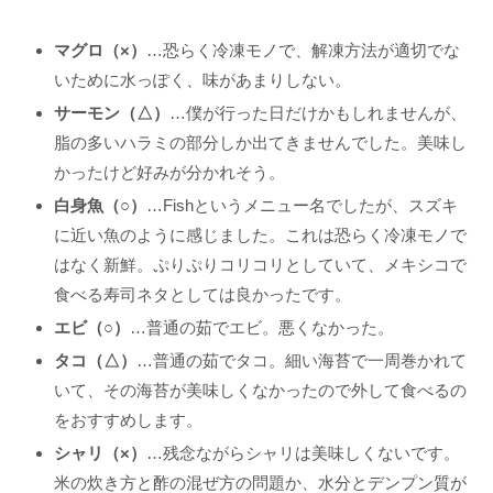
マグロ（×）
…恐らく冷凍モノで、解凍方法が適切でな
いために水っぽく、味があまりしない。
サーモン（△）
…僕が行った日だけかもしれませんが、
脂の多いハラミの部分しか出てきませんでした。美味し
かったけど好みが分かれそう。
白身魚（○）
…Fishというメニュー名でしたが、スズキ
に近い魚のように感じました。これは恐らく冷凍モノで
はなく新鮮。ぷりぷりコリコリとしていて、メキシコで
食べる寿司ネタとしては良かったです。
エビ（○）
…普通の茹でエビ。悪くなかった。
タコ（△）
…普通の茹でタコ。細い海苔で一周巻かれて
いて、その海苔が美味しくなかったので外して食べるの
をおすすめします。
シャリ（×）
…残念ながらシャリは美味しくないです。
米の炊き方と酢の混ぜ方の問題か、水分とデンプン質が