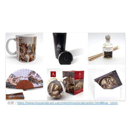
出所：
https://www.museivaticani.va/content/museivaticani/en.html#lnav_store