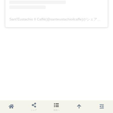
Sant'Eustachio Il Caffè(@santeustachioilcaffe)がシェアした投稿
シェア
目次へ